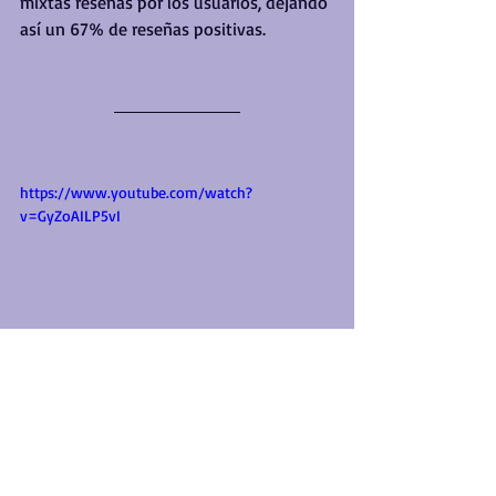
mixtas reseñas por los usuarios, dejando 
así un 67% de reseñas positivas.
https://www.youtube.com/watch?
v=GyZoAILP5vI
Por último y que también está 
disponible a partir de hoy es nada más 
ni nada menos que Astral Chain, el 
nuevo juego de Platinum Games 
(mismos que desarrollaron NieR: 