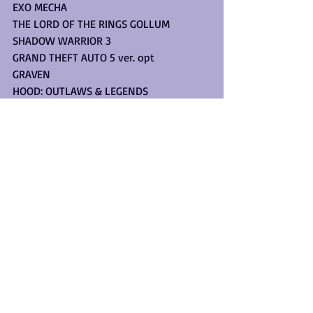
EXO MECHA
THE LORD OF THE RINGS GOLLUM
SHADOW WARRIOR 3
GRAND THEFT AUTO 5 ver. opt
GRAVEN
HOOD: OUTLAWS & LEGENDS
MARVELS AVENGERS ver.opt
METAL: HELLSINGER
EVERSPACE 2
Como puedes ver, tenemos demasiado 
catálogo de videojuegos de aquí hasta 3 
años más y faltan muchos por ser 
anunciados y confirmados.
¿Tú qué opinas? ¿Cuál o cuales son los 
que más esperas con ansias desde el día 
de lanzamiento del PS5 y Xbox Series 
X|S?