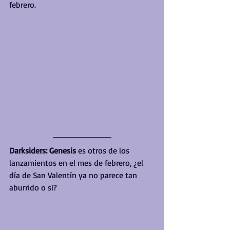
febrero.
Darksiders: Genesis
 es otros de los 
lanzamientos en el mes de febrero, ¿el 
día de San Valentín ya no parece tan 
aburrido o si?