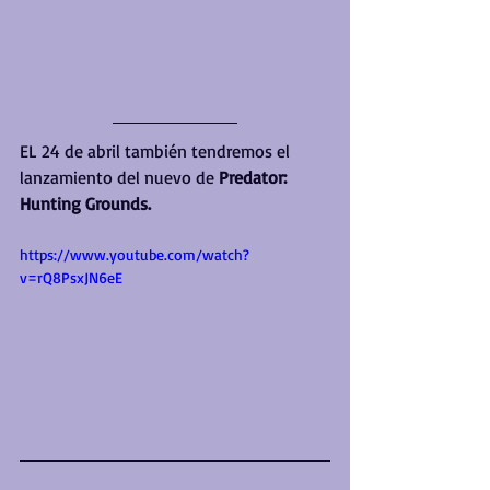
EL 24 de abril también tendremos el 
lanzamiento del nuevo de 
Predator: 
Hunting Grounds.
https://www.youtube.com/watch?
v=rQ8PsxJN6eE