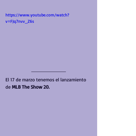
https://www.youtube.com/watch?
v=FJq7nvv_Z6s
El 17 de marzo tenemos el lanzamiento 
de 
MLB The Show 20.