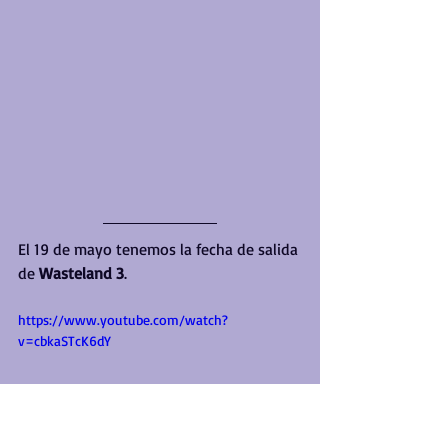
El 19 de mayo tenemos la fecha de salida 
de 
Wasteland 3
. 
https://www.youtube.com/watch?
v=cbkaSTcK6dY