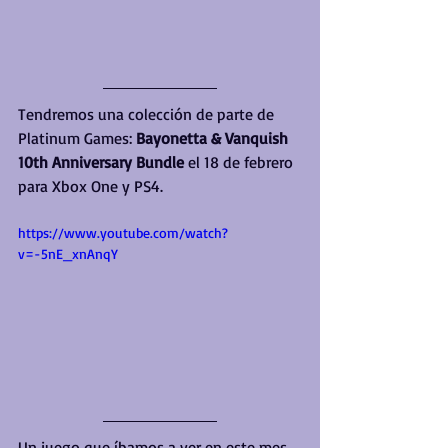
Tendremos una colección de parte de 
Platinum Games: 
Bayonetta & Vanquish 
10th Anniversary Bundle 
el 18 de febrero 
para Xbox One y PS4.
https://www.youtube.com/watch?
v=-5nE_xnAnqY
Un juego que íbamos a ver en este mes 