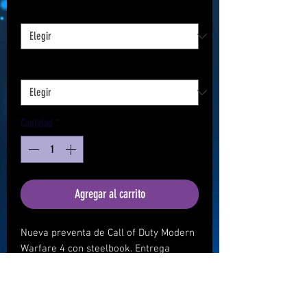
Consola
*
oferta
Método de pago
*
Cantidad
*
Agregar al carrito
Nueva preventa de Call of Duty Modern
Warfare 4 con steelbook. Entrega
aproximada entre octubre-diciembre
2026.
Pagos disponibles de hasta 18 meses