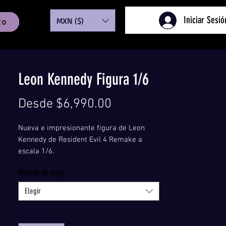
Iniciar Sesió
MXN ($)
to
Leon Kennedy Figura 1/6
Precio
Desde
$6,990.00
de
Nueva e impresionante figura de Leon
oferta
Kennedy de Resident Evil 4 Remake a
escala 1/6.
Se entregan a mitades del 2024 (fecha
Método de pago
*
exacta aún sin confirmar por el
fabricante).
Elegir
Precios:
Transferencia/ Depósito: $6,990
Cantidad
*
PayPal/ Pago con tarjeta de débito o