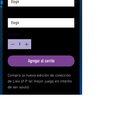
Método de pago
*
Cantidad
*
Agregar al carrito
Compra la nueva edición de colección
de Lies of P (el mejor juego en intento
de ser souls).
Precio por buen fin, o Super Gaming
Week en este caso. Disponible del lunes
13 de noviembre de 2023 al lunes 20
de noviembre de 2023.