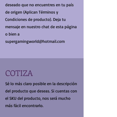
deseado que no encuentres en tu país
de origen (Aplican Términos y
Condiciones de producto). Deja tu
mensaje en nuestro chat de esta página
o bien a
supergamingworld@hotmail.com
COTIZA
Sé lo más claro posible en la descripción
del producto que deseas. Si cuentas con
el SKU del producto, nos será mucho
más fácil encontrarlo.