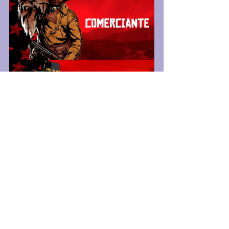
Por último, uno de los lanzamientos que 
ya tuvimos hace casi 2 semanas fue el 
Madden 20 por EA Sports,  y en 
septiembre tendremos el lanzamiento 
del nuevo FIFA 20 y NBA 2K20. 