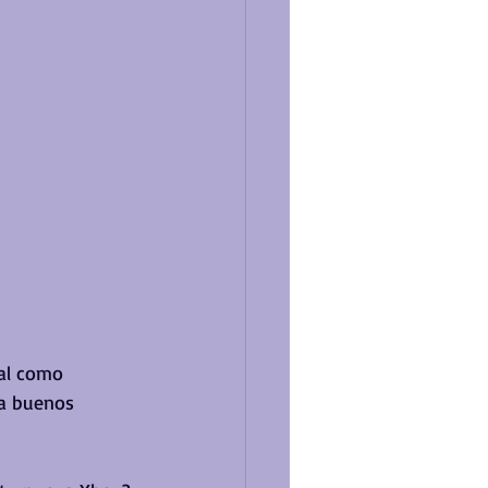
al como 
a buenos 