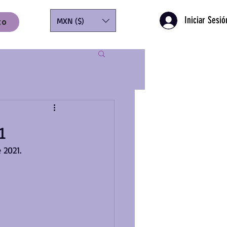
Iniciar Sesió
MXN ($)
to
1
 2021.