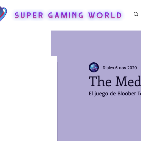
Dialex
6 nov 2020
The Med
El juego de Bloober T