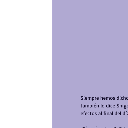
Siempre hemos dicho
también lo dice Shig
efectos al final del dí