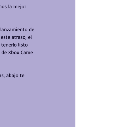
nos la mejor 
l lanzamiento de 
este atraso, el 
tenerlo listo 
os de Xbox Game 
s, abajo te 