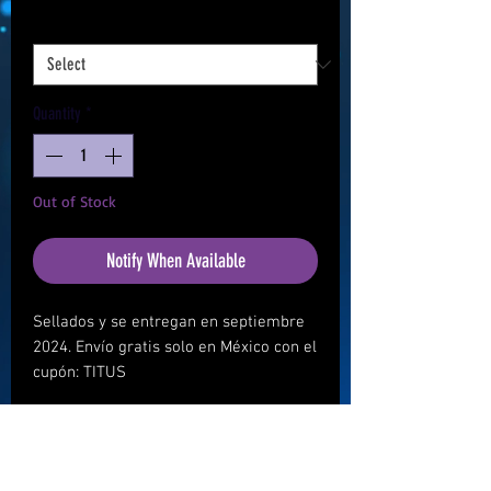
Plataforma
*
Quantity
*
Out of Stock
Notify When Available
Sellados y se entregan en septiembre
2024. Envío gratis solo en México con el
cupón: TITUS
Precios finales:
Transferencia/Depósito: $9,990
PayPal (Hasta 24 meses): $12,490
¿Qué incluye?