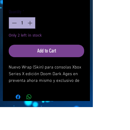
Quantity
*
Only 2 left in stock
Add to Cart
Nuevo Wrap (Skin) para consolas Xbox
Series X edición Doom Dark Ages en
preventa ahora mismo y exclusivo de
México y LATAM en Super Gaming
World. (ESTO NO ES UNA CONSOLA
XBOX SERIES X).
Envío gratis sólo en México con el
cupón: DOOM
Recíbelo entre abril y mayo 2025.