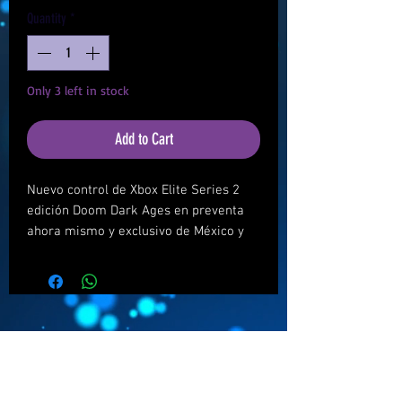
Quantity
*
Only 3 left in stock
Add to Cart
Nuevo control de Xbox Elite Series 2
edición Doom Dark Ages en preventa
ahora mismo y exclusivo de México y
LATAM en Super Gaming World. Envío
gratis sólo en México con el cupón:
DOOM
Recíbelo entre abril y mayo 2025.